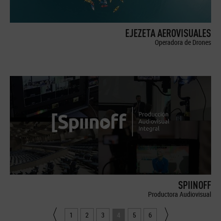
EJEZETA AEROVISUALES
Operadora de Drones
SPIINOFF
Productora Audiovisual
1
2
3
4
5
6