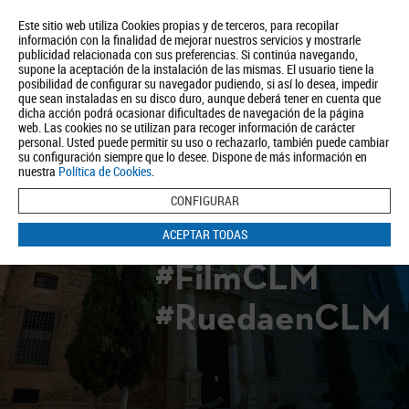
Este sitio web utiliza Cookies propias y de terceros, para recopilar
información con la finalidad de mejorar nuestros servicios y mostrarle
publicidad relacionada con sus preferencias. Si continúa navegando,
supone la aceptación de la instalación de las mismas. El usuario tiene la
posibilidad de configurar su navegador pudiendo, si así lo desea, impedir
que sean instaladas en su disco duro, aunque deberá tener en cuenta que
dicha acción podrá ocasionar dificultades de navegación de la página
Quiénes somos
Turismo
Política de Privacidad
Aviso Legal
web. Las cookies no se utilizan para recoger información de carácter
Política de Cookies
personal. Usted puede permitir su uso o rechazarlo, también puede cambiar
su configuración siempre que lo desee. Dispone de más información en
BUSCAR
nuestra
Política de Cookies
.
CONFIGURAR
ACEPTAR TODAS
#FilmCLM
#RuedaenCLM