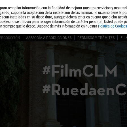
, para recopilar información con la finalidad de mejorar nuestros servicios y mostrar
Quiénes somos
Turismo
Polít
ando, supone la aceptación de la instalación de las mismas. El usuario tiene la po
ue sean instaladas en su disco duro, aunque deberá tener en cuenta que dicha acci
ookies no se utilizan para recoger información de carácter personal. Usted puede pe
ón siempre que lo desee. Dispone de más información en nuestra
Política de Cookies
 PRODUCCIÓN
ASESORÍA A PRODUCCIONES
PERMISOS Y TRÁMITES
FIL
#FilmCLM
#Ruedaen