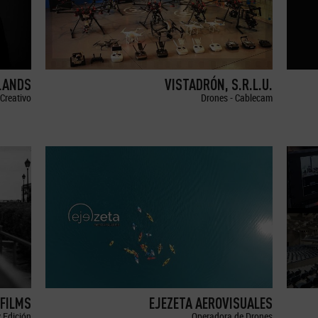
LANDS
VISTADRÓN, S.R.L.U.
Creativo
Drones - Cablecam
FILMS
EJEZETA AEROVISUALES
 Edición
Operadora de Drones