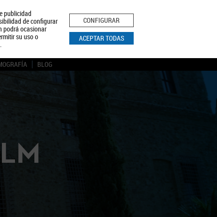
le publicidad
ica de Privacidad
Aviso Legal
Política de Cookies
CONFIGURAR
sibilidad de configurar
ón podrá ocasionar
BUSCAR
rmitir su uso o
ACEPTAR TODAS
.
MOGRAFÍA
BLOG
CLM