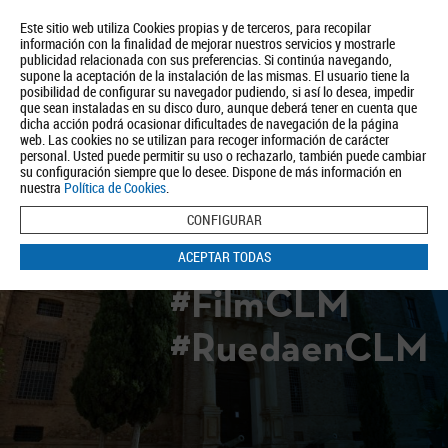
Este sitio web utiliza Cookies propias y de terceros, para recopilar
información con la finalidad de mejorar nuestros servicios y mostrarle
publicidad relacionada con sus preferencias. Si continúa navegando,
supone la aceptación de la instalación de las mismas. El usuario tiene la
posibilidad de configurar su navegador pudiendo, si así lo desea, impedir
que sean instaladas en su disco duro, aunque deberá tener en cuenta que
dicha acción podrá ocasionar dificultades de navegación de la página
Quiénes somos
Turismo
Política de Privacidad
Aviso Legal
web. Las cookies no se utilizan para recoger información de carácter
Política de Cookies
personal. Usted puede permitir su uso o rechazarlo, también puede cambiar
su configuración siempre que lo desee. Dispone de más información en
BUSCAR
nuestra
Política de Cookies
.
CONFIGURAR
ACEPTAR TODAS
#FilmCLM
#RuedaenCLM