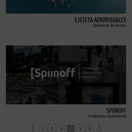
EJEZETA AEROVISUALES
Operadora de Drones
SPIINOFF
Productora Audiovisual
1
2
3
4
5
6