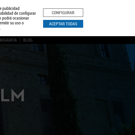
le publicidad
ica de Privacidad
Aviso Legal
Política de Cookies
CONFIGURAR
sibilidad de configurar
ón podrá ocasionar
BUSCAR
rmitir su uso o
ACEPTAR TODAS
.
MOGRAFÍA
BLOG
CLM