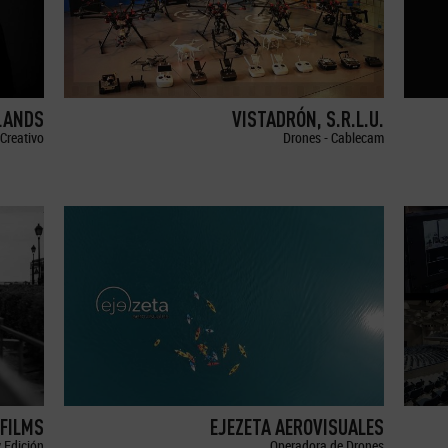
LANDS
VISTADRÓN, S.R.L.U.
Creativo
Drones - Cablecam
FILMS
EJEZETA AEROVISUALES
 Edición
Operadora de Drones