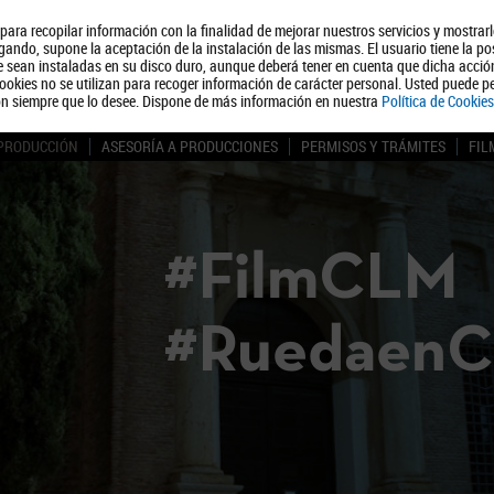
, para recopilar información con la finalidad de mejorar nuestros servicios y mostrar
Quiénes somos
Turismo
Polít
ando, supone la aceptación de la instalación de las mismas. El usuario tiene la po
ue sean instaladas en su disco duro, aunque deberá tener en cuenta que dicha acci
ookies no se utilizan para recoger información de carácter personal. Usted puede pe
ón siempre que lo desee. Dispone de más información en nuestra
Política de Cookies
 PRODUCCIÓN
ASESORÍA A PRODUCCIONES
PERMISOS Y TRÁMITES
FIL
#FilmCLM
#Ruedaen