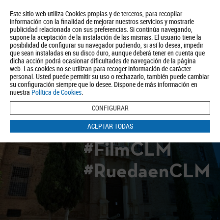
Este sitio web utiliza Cookies propias y de terceros, para recopilar
información con la finalidad de mejorar nuestros servicios y mostrarle
publicidad relacionada con sus preferencias. Si continúa navegando,
supone la aceptación de la instalación de las mismas. El usuario tiene la
posibilidad de configurar su navegador pudiendo, si así lo desea, impedir
que sean instaladas en su disco duro, aunque deberá tener en cuenta que
dicha acción podrá ocasionar dificultades de navegación de la página
Quiénes somos
Turismo
Política de Privacidad
Aviso Legal
web. Las cookies no se utilizan para recoger información de carácter
Política de Cookies
personal. Usted puede permitir su uso o rechazarlo, también puede cambiar
su configuración siempre que lo desee. Dispone de más información en
BUSCAR
nuestra
Política de Cookies
.
CONFIGURAR
ACEPTAR TODAS
#FilmCLM
#RuedaenCLM