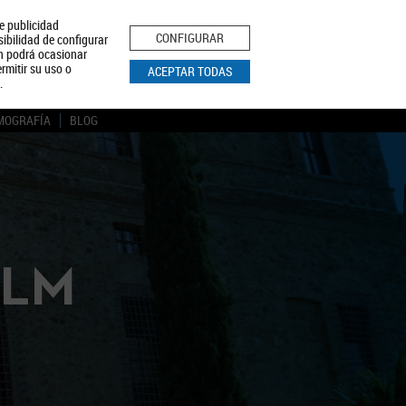
le publicidad
ica de Privacidad
Aviso Legal
Política de Cookies
CONFIGURAR
sibilidad de configurar
ón podrá ocasionar
BUSCAR
rmitir su uso o
ACEPTAR TODAS
.
MOGRAFÍA
BLOG
CLM