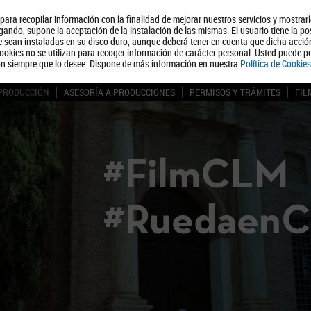
, para recopilar información con la finalidad de mejorar nuestros servicios y mostrar
Quiénes somos
Turismo
Polít
ando, supone la aceptación de la instalación de las mismas. El usuario tiene la po
ue sean instaladas en su disco duro, aunque deberá tener en cuenta que dicha acci
ookies no se utilizan para recoger información de carácter personal. Usted puede pe
ón siempre que lo desee. Dispone de más información en nuestra
Política de Cookies
 PRODUCCIÓN
ASESORÍA A PRODUCCIONES
PERMISOS Y TRÁMITES
FIL
#FilmCLM
#Ruedaen