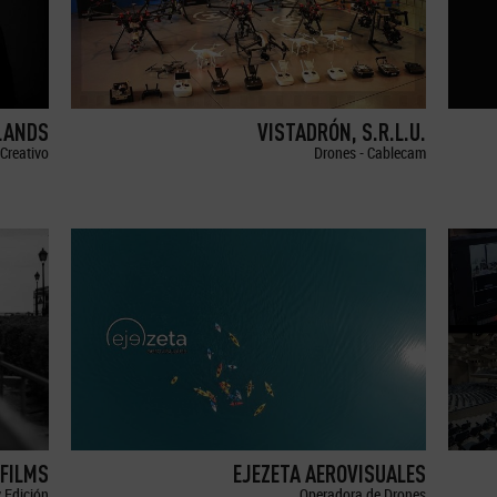
LANDS
VISTADRÓN, S.R.L.U.
Creativo
Drones - Cablecam
FILMS
EJEZETA AEROVISUALES
 Edición
Operadora de Drones