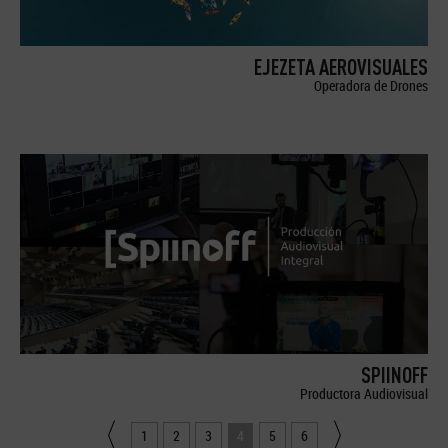
EJEZETA AEROVISUALES
Operadora de Drones
SPIINOFF
Productora Audiovisual
1
2
3
4
5
6