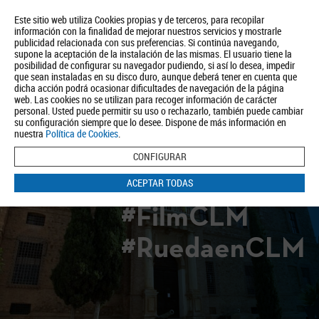
Este sitio web utiliza Cookies propias y de terceros, para recopilar
información con la finalidad de mejorar nuestros servicios y mostrarle
publicidad relacionada con sus preferencias. Si continúa navegando,
supone la aceptación de la instalación de las mismas. El usuario tiene la
posibilidad de configurar su navegador pudiendo, si así lo desea, impedir
que sean instaladas en su disco duro, aunque deberá tener en cuenta que
dicha acción podrá ocasionar dificultades de navegación de la página
Quiénes somos
Turismo
Política de Privacidad
Aviso Legal
web. Las cookies no se utilizan para recoger información de carácter
Política de Cookies
personal. Usted puede permitir su uso o rechazarlo, también puede cambiar
su configuración siempre que lo desee. Dispone de más información en
BUSCAR
nuestra
Política de Cookies
.
CONFIGURAR
ACEPTAR TODAS
#FilmCLM
#RuedaenCLM