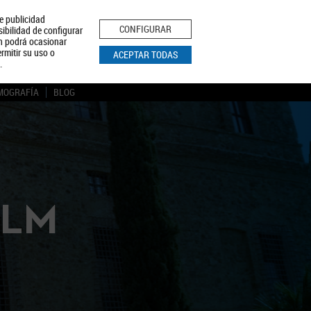
le publicidad
ica de Privacidad
Aviso Legal
Política de Cookies
CONFIGURAR
sibilidad de configurar
ón podrá ocasionar
BUSCAR
rmitir su uso o
ACEPTAR TODAS
.
MOGRAFÍA
BLOG
CLM