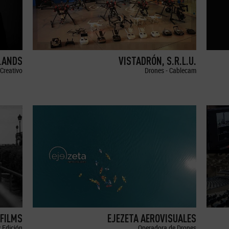
LANDS
VISTADRÓN, S.R.L.U.
Creativo
Drones - Cablecam
FILMS
EJEZETA AEROVISUALES
 Edición
Operadora de Drones