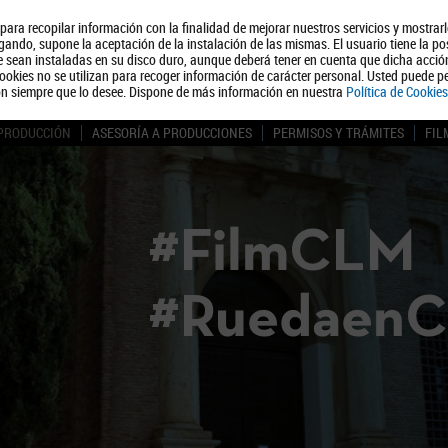
, para recopilar información con la finalidad de mejorar nuestros servicios y mostrar
Quiénes somos
Turismo
Polít
ando, supone la aceptación de la instalación de las mismas. El usuario tiene la po
ue sean instaladas en su disco duro, aunque deberá tener en cuenta que dicha acci
ookies no se utilizan para recoger información de carácter personal. Usted puede pe
ón siempre que lo desee. Dispone de más información en nuestra
Política de Cookies
 PRODUCCIÓN
ASESORÍA A PRODUCCIONES
PERMISOS Y TRÁMITES
FIL
#FilmCLM
#Ruedaen