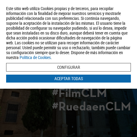
Este sitio web utiliza Cookies propias y de terceros, para recopilar
información con la finalidad de mejorar nuestros servicios y mostrarle
publicidad relacionada con sus preferencias. Si continúa navegando,
supone la aceptación de la instalación de las mismas. El usuario tiene la
posibilidad de configurar su navegador pudiendo, si así lo desea, impedir
que sean instaladas en su disco duro, aunque deberá tener en cuenta que
dicha acción podrá ocasionar dificultades de navegación de la página
Quiénes somos
Turismo
Política de Privacidad
Aviso Legal
web. Las cookies no se utilizan para recoger información de carácter
Política de Cookies
personal. Usted puede permitir su uso o rechazarlo, también puede cambiar
su configuración siempre que lo desee. Dispone de más información en
BUSCAR
nuestra
Política de Cookies
.
CONFIGURAR
ACEPTAR TODAS
#FilmCLM
#RuedaenCLM