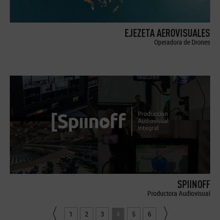
EJEZETA AEROVISUALES
Operadora de Drones
SPIINOFF
Productora Audiovisual
1
2
3
4
5
6