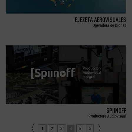
EJEZETA AEROVISUALES
Operadora de Drones
SPIINOFF
Productora Audiovisual
1
2
3
4
5
6