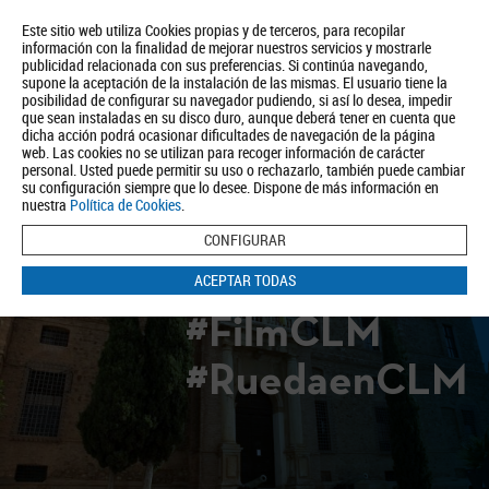
Este sitio web utiliza Cookies propias y de terceros, para recopilar
información con la finalidad de mejorar nuestros servicios y mostrarle
publicidad relacionada con sus preferencias. Si continúa navegando,
supone la aceptación de la instalación de las mismas. El usuario tiene la
posibilidad de configurar su navegador pudiendo, si así lo desea, impedir
que sean instaladas en su disco duro, aunque deberá tener en cuenta que
dicha acción podrá ocasionar dificultades de navegación de la página
Quiénes somos
Turismo
Política de Privacidad
Aviso Legal
web. Las cookies no se utilizan para recoger información de carácter
Política de Cookies
personal. Usted puede permitir su uso o rechazarlo, también puede cambiar
su configuración siempre que lo desee. Dispone de más información en
BUSCAR
nuestra
Política de Cookies
.
CONFIGURAR
ACEPTAR TODAS
#FilmCLM
#RuedaenCLM