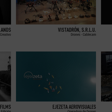
LANDS
VISTADRÓN, S.R.L.U.
Creativo
Drones - Cablecam
FILMS
EJEZETA AEROVISUALES
 Edición
Operadora de Drones