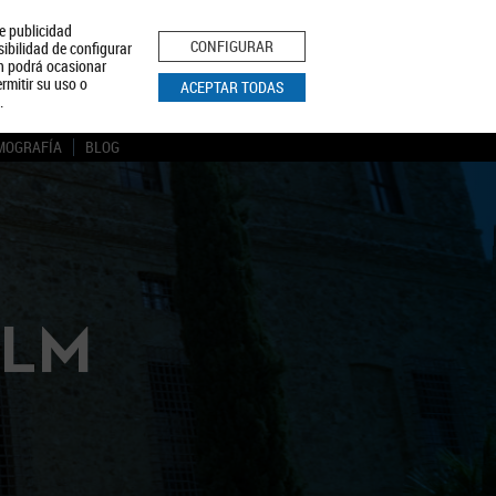
le publicidad
ica de Privacidad
Aviso Legal
Política de Cookies
CONFIGURAR
sibilidad de configurar
ón podrá ocasionar
BUSCAR
rmitir su uso o
ACEPTAR TODAS
.
MOGRAFÍA
BLOG
CLM