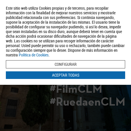
Este sitio web utiliza Cookies propias y de terceros, para recopilar
información con la finalidad de mejorar nuestros servicios y mostrarle
publicidad relacionada con sus preferencias. Si continúa navegando,
supone la aceptación de la instalación de las mismas. El usuario tiene la
posibilidad de configurar su navegador pudiendo, si así lo desea, impedir
que sean instaladas en su disco duro, aunque deberá tener en cuenta que
dicha acción podrá ocasionar dificultades de navegación de la página
Quiénes somos
Turismo
Política de Privacidad
Aviso Legal
web. Las cookies no se utilizan para recoger información de carácter
Política de Cookies
personal. Usted puede permitir su uso o rechazarlo, también puede cambiar
su configuración siempre que lo desee. Dispone de más información en
BUSCAR
nuestra
Política de Cookies
.
CONFIGURAR
ACEPTAR TODAS
#FilmCLM
#RuedaenCLM