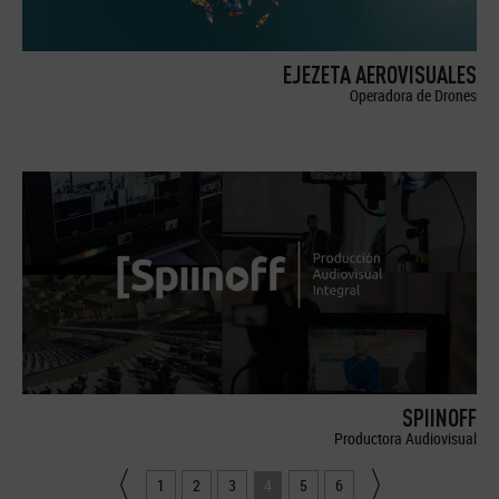
EJEZETA AEROVISUALES
Operadora de Drones
SPIINOFF
Productora Audiovisual
1
2
3
4
5
6