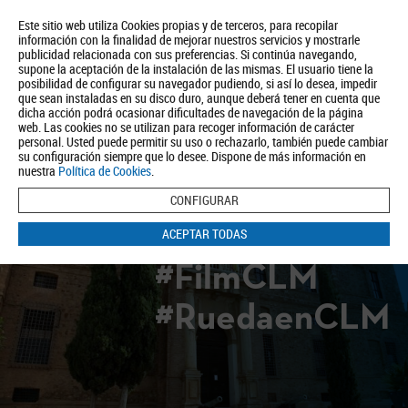
Este sitio web utiliza Cookies propias y de terceros, para recopilar
información con la finalidad de mejorar nuestros servicios y mostrarle
publicidad relacionada con sus preferencias. Si continúa navegando,
supone la aceptación de la instalación de las mismas. El usuario tiene la
posibilidad de configurar su navegador pudiendo, si así lo desea, impedir
que sean instaladas en su disco duro, aunque deberá tener en cuenta que
dicha acción podrá ocasionar dificultades de navegación de la página
Quiénes somos
Turismo
Política de Privacidad
Aviso Legal
web. Las cookies no se utilizan para recoger información de carácter
Política de Cookies
personal. Usted puede permitir su uso o rechazarlo, también puede cambiar
su configuración siempre que lo desee. Dispone de más información en
BUSCAR
nuestra
Política de Cookies
.
CONFIGURAR
ACEPTAR TODAS
#FilmCLM
#RuedaenCLM