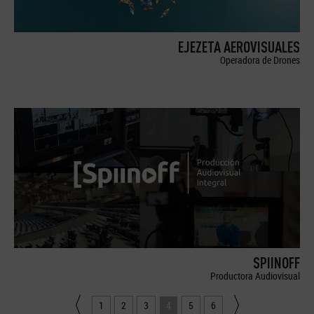
EJEZETA AEROVISUALES
Operadora de Drones
SPIINOFF
Productora Audiovisual
1
2
3
4
5
6