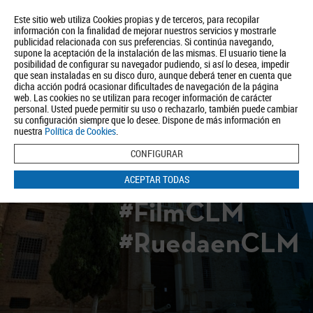
Este sitio web utiliza Cookies propias y de terceros, para recopilar
información con la finalidad de mejorar nuestros servicios y mostrarle
publicidad relacionada con sus preferencias. Si continúa navegando,
supone la aceptación de la instalación de las mismas. El usuario tiene la
posibilidad de configurar su navegador pudiendo, si así lo desea, impedir
que sean instaladas en su disco duro, aunque deberá tener en cuenta que
dicha acción podrá ocasionar dificultades de navegación de la página
Quiénes somos
Turismo
Política de Privacidad
Aviso Legal
web. Las cookies no se utilizan para recoger información de carácter
Política de Cookies
personal. Usted puede permitir su uso o rechazarlo, también puede cambiar
su configuración siempre que lo desee. Dispone de más información en
BUSCAR
nuestra
Política de Cookies
.
CONFIGURAR
ACEPTAR TODAS
#FilmCLM
#RuedaenCLM