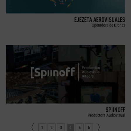
EJEZETA AEROVISUALES
Operadora de Drones
SPIINOFF
Productora Audiovisual
1
2
3
4
5
6