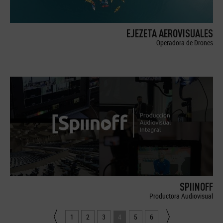
EJEZETA AEROVISUALES
Operadora de Drones
SPIINOFF
Productora Audiovisual
1
2
3
4
5
6