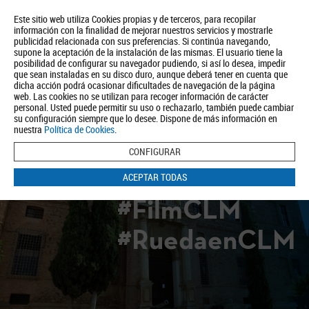
Este sitio web utiliza Cookies propias y de terceros, para recopilar
información con la finalidad de mejorar nuestros servicios y mostrarle
publicidad relacionada con sus preferencias. Si continúa navegando,
supone la aceptación de la instalación de las mismas. El usuario tiene la
posibilidad de configurar su navegador pudiendo, si así lo desea, impedir
que sean instaladas en su disco duro, aunque deberá tener en cuenta que
dicha acción podrá ocasionar dificultades de navegación de la página
Quiénes somos
Turismo
Política de Privacidad
Aviso Legal
web. Las cookies no se utilizan para recoger información de carácter
Política de Cookies
personal. Usted puede permitir su uso o rechazarlo, también puede cambiar
su configuración siempre que lo desee. Dispone de más información en
BUSCAR
nuestra
Política de Cookies
.
CONFIGURAR
ACEPTAR TODAS
#FilmCLM
#RuedaenCLM