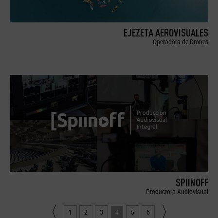
EJEZETA AEROVISUALES
Operadora de Drones
SPIINOFF
Productora Audiovisual
1
2
3
4
5
6