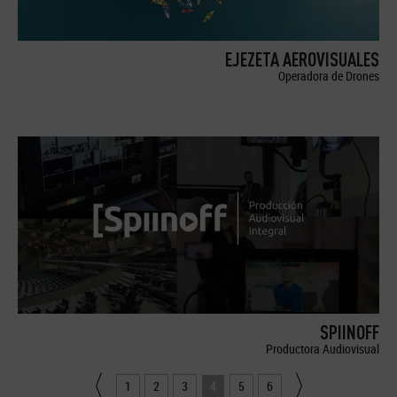
EJEZETA AEROVISUALES
Operadora de Drones
SPIINOFF
Productora Audiovisual
1
2
3
4
5
6