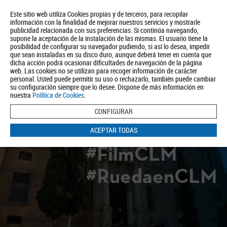
Este sitio web utiliza Cookies propias y de terceros, para recopilar
información con la finalidad de mejorar nuestros servicios y mostrarle
publicidad relacionada con sus preferencias. Si continúa navegando,
supone la aceptación de la instalación de las mismas. El usuario tiene la
posibilidad de configurar su navegador pudiendo, si así lo desea, impedir
que sean instaladas en su disco duro, aunque deberá tener en cuenta que
dicha acción podrá ocasionar dificultades de navegación de la página
Quiénes somos
Turismo
Política de Privacidad
Aviso Legal
web. Las cookies no se utilizan para recoger información de carácter
Política de Cookies
personal. Usted puede permitir su uso o rechazarlo, también puede cambiar
su configuración siempre que lo desee. Dispone de más información en
BUSCAR
nuestra
Política de Cookies
.
CONFIGURAR
ACEPTAR TODAS
#FilmCLM
#RuedaenCLM