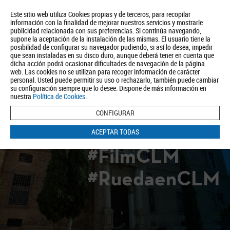
Este sitio web utiliza Cookies propias y de terceros, para recopilar
información con la finalidad de mejorar nuestros servicios y mostrarle
publicidad relacionada con sus preferencias. Si continúa navegando,
supone la aceptación de la instalación de las mismas. El usuario tiene la
posibilidad de configurar su navegador pudiendo, si así lo desea, impedir
que sean instaladas en su disco duro, aunque deberá tener en cuenta que
dicha acción podrá ocasionar dificultades de navegación de la página
Quiénes somos
Turismo
Política de Privacidad
Aviso Legal
web. Las cookies no se utilizan para recoger información de carácter
Política de Cookies
personal. Usted puede permitir su uso o rechazarlo, también puede cambiar
su configuración siempre que lo desee. Dispone de más información en
BUSCAR
nuestra
Política de Cookies
.
CONFIGURAR
ACEPTAR TODAS
#FilmCLM
#RuedaenCLM