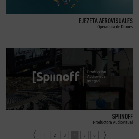
EJEZETA AEROVISUALES
Operadora de Drones
SPIINOFF
Productora Audiovisual
1
2
3
4
5
6