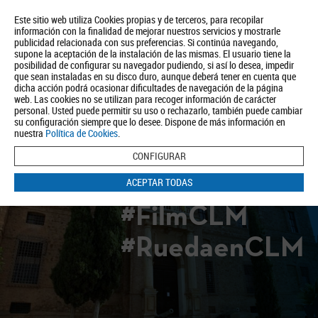
Este sitio web utiliza Cookies propias y de terceros, para recopilar
información con la finalidad de mejorar nuestros servicios y mostrarle
publicidad relacionada con sus preferencias. Si continúa navegando,
supone la aceptación de la instalación de las mismas. El usuario tiene la
posibilidad de configurar su navegador pudiendo, si así lo desea, impedir
que sean instaladas en su disco duro, aunque deberá tener en cuenta que
dicha acción podrá ocasionar dificultades de navegación de la página
Quiénes somos
Turismo
Política de Privacidad
Aviso Legal
web. Las cookies no se utilizan para recoger información de carácter
Política de Cookies
personal. Usted puede permitir su uso o rechazarlo, también puede cambiar
su configuración siempre que lo desee. Dispone de más información en
BUSCAR
nuestra
Política de Cookies
.
CONFIGURAR
ACEPTAR TODAS
#FilmCLM
#RuedaenCLM