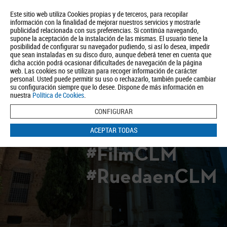
Este sitio web utiliza Cookies propias y de terceros, para recopilar
información con la finalidad de mejorar nuestros servicios y mostrarle
publicidad relacionada con sus preferencias. Si continúa navegando,
supone la aceptación de la instalación de las mismas. El usuario tiene la
posibilidad de configurar su navegador pudiendo, si así lo desea, impedir
que sean instaladas en su disco duro, aunque deberá tener en cuenta que
dicha acción podrá ocasionar dificultades de navegación de la página
Quiénes somos
Turismo
Política de Privacidad
Aviso Legal
web. Las cookies no se utilizan para recoger información de carácter
Política de Cookies
personal. Usted puede permitir su uso o rechazarlo, también puede cambiar
su configuración siempre que lo desee. Dispone de más información en
BUSCAR
nuestra
Política de Cookies
.
CONFIGURAR
ACEPTAR TODAS
#FilmCLM
#RuedaenCLM