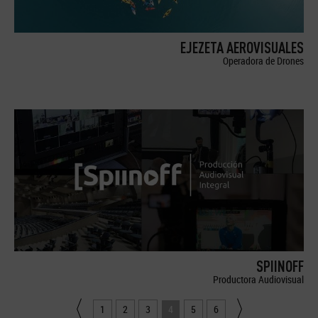
EJEZETA AEROVISUALES
Operadora de Drones
SPIINOFF
Productora Audiovisual
1
2
3
4
5
6