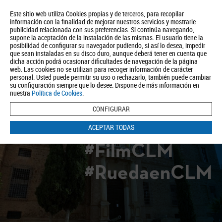
Este sitio web utiliza Cookies propias y de terceros, para recopilar
información con la finalidad de mejorar nuestros servicios y mostrarle
publicidad relacionada con sus preferencias. Si continúa navegando,
supone la aceptación de la instalación de las mismas. El usuario tiene la
posibilidad de configurar su navegador pudiendo, si así lo desea, impedir
que sean instaladas en su disco duro, aunque deberá tener en cuenta que
dicha acción podrá ocasionar dificultades de navegación de la página
Quiénes somos
Turismo
Política de Privacidad
Aviso Legal
web. Las cookies no se utilizan para recoger información de carácter
Política de Cookies
personal. Usted puede permitir su uso o rechazarlo, también puede cambiar
su configuración siempre que lo desee. Dispone de más información en
BUSCAR
nuestra
Política de Cookies
.
CONFIGURAR
ACEPTAR TODAS
#FilmCLM
#RuedaenCLM