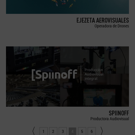
EJEZETA AEROVISUALES
Operadora de Drones
SPIINOFF
Productora Audiovisual
1
2
3
4
5
6