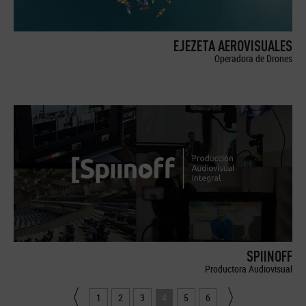
EJEZETA AEROVISUALES
Operadora de Drones
SPIINOFF
Productora Audiovisual
1
2
3
4
5
6