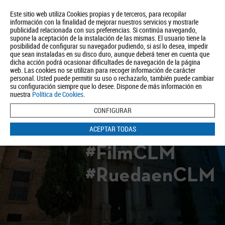
Este sitio web utiliza Cookies propias y de terceros, para recopilar
información con la finalidad de mejorar nuestros servicios y mostrarle
publicidad relacionada con sus preferencias. Si continúa navegando,
supone la aceptación de la instalación de las mismas. El usuario tiene la
posibilidad de configurar su navegador pudiendo, si así lo desea, impedir
que sean instaladas en su disco duro, aunque deberá tener en cuenta que
dicha acción podrá ocasionar dificultades de navegación de la página
Quiénes somos
Turismo
Política de Privacidad
Aviso Legal
web. Las cookies no se utilizan para recoger información de carácter
Política de Cookies
personal. Usted puede permitir su uso o rechazarlo, también puede cambiar
su configuración siempre que lo desee. Dispone de más información en
BUSCAR
nuestra
Política de Cookies
.
CONFIGURAR
ACEPTAR TODAS
#FilmCLM
#RuedaenCLM