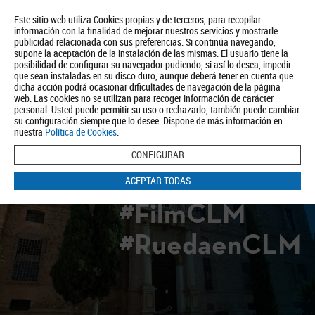
Este sitio web utiliza Cookies propias y de terceros, para recopilar
información con la finalidad de mejorar nuestros servicios y mostrarle
publicidad relacionada con sus preferencias. Si continúa navegando,
supone la aceptación de la instalación de las mismas. El usuario tiene la
posibilidad de configurar su navegador pudiendo, si así lo desea, impedir
que sean instaladas en su disco duro, aunque deberá tener en cuenta que
dicha acción podrá ocasionar dificultades de navegación de la página
Quiénes somos
Turismo
Política de Privacidad
Aviso Legal
web. Las cookies no se utilizan para recoger información de carácter
Política de Cookies
personal. Usted puede permitir su uso o rechazarlo, también puede cambiar
su configuración siempre que lo desee. Dispone de más información en
BUSCAR
nuestra
Política de Cookies
.
CONFIGURAR
ACEPTAR TODAS
#FilmCLM
#RuedaenCLM