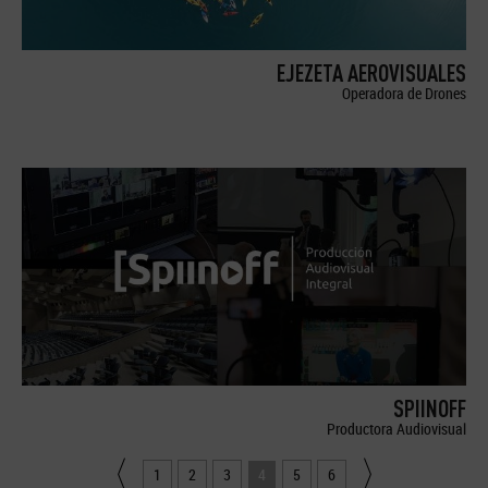
EJEZETA AEROVISUALES
Operadora de Drones
SPIINOFF
Productora Audiovisual
1
2
3
4
5
6