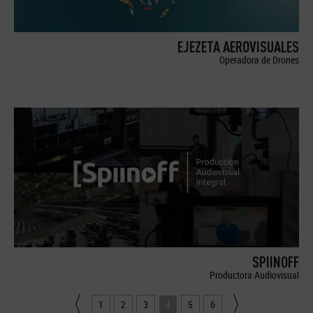
EJEZETA AEROVISUALES
Operadora de Drones
SPIINOFF
Productora Audiovisual
1
2
3
4
5
6