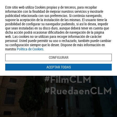
Este sitio web utiliza Cookies propias y de terceros, para recopilar
información con la finalidad de mejorar nuestros servicios y mostrarle
publicidad relacionada con sus preferencias. Si continúa navegando,
supone la aceptación de la instalación de las mismas. El usuario tiene la
posibilidad de configurar su navegador pudiendo, si así lo desea, impedir
que sean instaladas en su disco duro, aunque deberá tener en cuenta que
dicha acción podrá ocasionar dificultades de navegación de la página
Quiénes somos
Turismo
Política de Privacidad
Aviso Legal
web. Las cookies no se utilizan para recoger información de carácter
Política de Cookies
personal. Usted puede permitir su uso o rechazarlo, también puede cambiar
su configuración siempre que lo desee. Dispone de más información en
BUSCAR
nuestra
Política de Cookies
.
CONFIGURAR
ACEPTAR TODAS
#FilmCLM
#RuedaenCLM