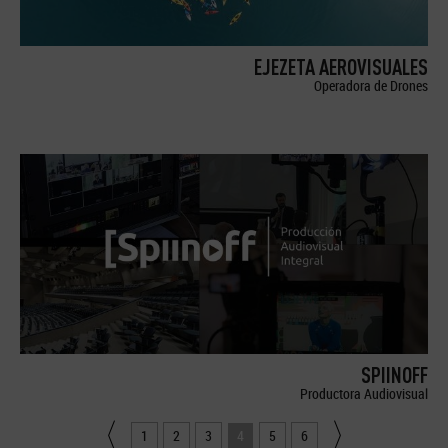
EJEZETA AEROVISUALES
Operadora de Drones
SPIINOFF
Productora Audiovisual
1
2
3
4
5
6