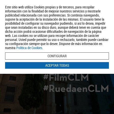
Este sitio web utiliza Cookies propias y de terceros, para recopilar
información con la finalidad de mejorar nuestros servicios y mostrarle
publicidad relacionada con sus preferencias. Si continúa navegando,
supone la aceptación de la instalación de las mismas. El usuario tiene la
posibilidad de configurar su navegador pudiendo, si así lo desea, impedir
que sean instaladas en su disco duro, aunque deberá tener en cuenta que
dicha acción podrá ocasionar dificultades de navegación de la página
Quiénes somos
Turismo
Política de Privacidad
Aviso Legal
web. Las cookies no se utilizan para recoger información de carácter
Política de Cookies
personal. Usted puede permitir su uso o rechazarlo, también puede cambiar
su configuración siempre que lo desee. Dispone de más información en
BUSCAR
nuestra
Política de Cookies
.
CONFIGURAR
ACEPTAR TODAS
#FilmCLM
#RuedaenCLM