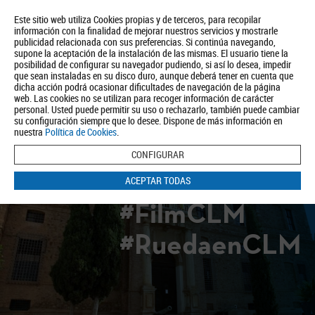
Este sitio web utiliza Cookies propias y de terceros, para recopilar
información con la finalidad de mejorar nuestros servicios y mostrarle
publicidad relacionada con sus preferencias. Si continúa navegando,
supone la aceptación de la instalación de las mismas. El usuario tiene la
posibilidad de configurar su navegador pudiendo, si así lo desea, impedir
que sean instaladas en su disco duro, aunque deberá tener en cuenta que
dicha acción podrá ocasionar dificultades de navegación de la página
Quiénes somos
Turismo
Política de Privacidad
Aviso Legal
web. Las cookies no se utilizan para recoger información de carácter
Política de Cookies
personal. Usted puede permitir su uso o rechazarlo, también puede cambiar
su configuración siempre que lo desee. Dispone de más información en
BUSCAR
nuestra
Política de Cookies
.
CONFIGURAR
ACEPTAR TODAS
#FilmCLM
#RuedaenCLM