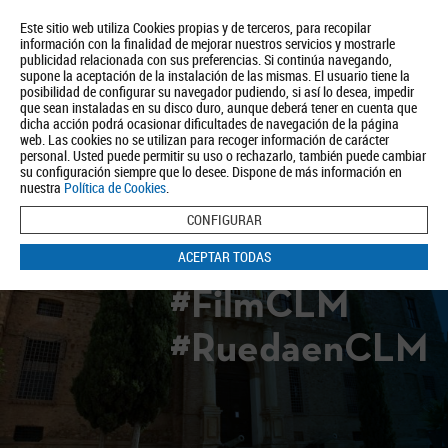
Este sitio web utiliza Cookies propias y de terceros, para recopilar
información con la finalidad de mejorar nuestros servicios y mostrarle
publicidad relacionada con sus preferencias. Si continúa navegando,
supone la aceptación de la instalación de las mismas. El usuario tiene la
posibilidad de configurar su navegador pudiendo, si así lo desea, impedir
que sean instaladas en su disco duro, aunque deberá tener en cuenta que
dicha acción podrá ocasionar dificultades de navegación de la página
Quiénes somos
Turismo
Política de Privacidad
Aviso Legal
web. Las cookies no se utilizan para recoger información de carácter
Política de Cookies
personal. Usted puede permitir su uso o rechazarlo, también puede cambiar
su configuración siempre que lo desee. Dispone de más información en
BUSCAR
nuestra
Política de Cookies
.
CONFIGURAR
ACEPTAR TODAS
#FilmCLM
#RuedaenCLM