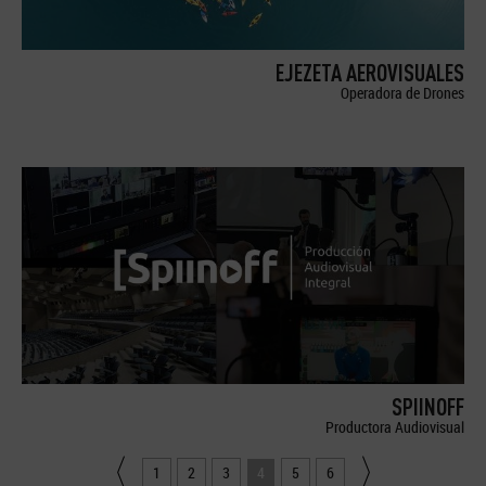
EJEZETA AEROVISUALES
Operadora de Drones
SPIINOFF
Productora Audiovisual
1
2
3
4
5
6