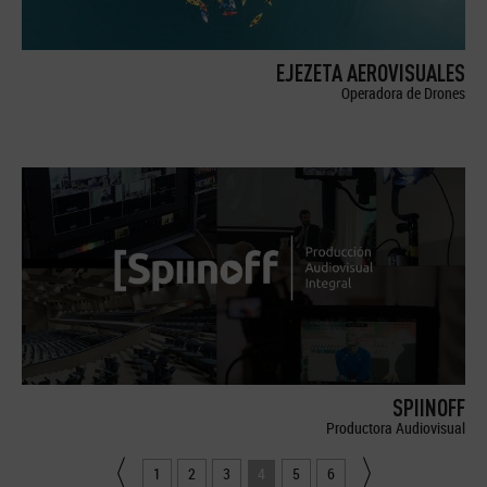
EJEZETA AEROVISUALES
Operadora de Drones
SPIINOFF
Productora Audiovisual
1
2
3
4
5
6