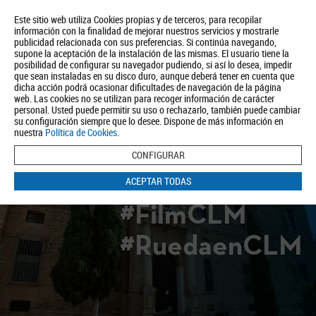
Este sitio web utiliza Cookies propias y de terceros, para recopilar
información con la finalidad de mejorar nuestros servicios y mostrarle
publicidad relacionada con sus preferencias. Si continúa navegando,
supone la aceptación de la instalación de las mismas. El usuario tiene la
posibilidad de configurar su navegador pudiendo, si así lo desea, impedir
que sean instaladas en su disco duro, aunque deberá tener en cuenta que
dicha acción podrá ocasionar dificultades de navegación de la página
Quiénes somos
Turismo
Política de Privacidad
Aviso Legal
web. Las cookies no se utilizan para recoger información de carácter
Política de Cookies
personal. Usted puede permitir su uso o rechazarlo, también puede cambiar
su configuración siempre que lo desee. Dispone de más información en
BUSCAR
nuestra
Política de Cookies
.
CONFIGURAR
ACEPTAR TODAS
#FilmCLM
#RuedaenCLM