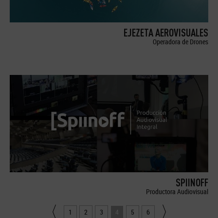
EJEZETA AEROVISUALES
Operadora de Drones
SPIINOFF
Productora Audiovisual
1
2
3
4
5
6