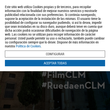
Este sitio web utiliza Cookies propias y de terceros, para recopilar
información con la finalidad de mejorar nuestros servicios y mostrarle
publicidad relacionada con sus preferencias. Si continúa navegando,
supone la aceptación de la instalación de las mismas. El usuario tiene la
posibilidad de configurar su navegador pudiendo, si así lo desea, impedir
que sean instaladas en su disco duro, aunque deberá tener en cuenta que
dicha acción podrá ocasionar dificultades de navegación de la página
Quiénes somos
Turismo
Política de Privacidad
Aviso Legal
web. Las cookies no se utilizan para recoger información de carácter
Política de Cookies
personal. Usted puede permitir su uso o rechazarlo, también puede cambiar
su configuración siempre que lo desee. Dispone de más información en
BUSCAR
nuestra
Política de Cookies
.
CONFIGURAR
ACEPTAR TODAS
#FilmCLM
#RuedaenCLM