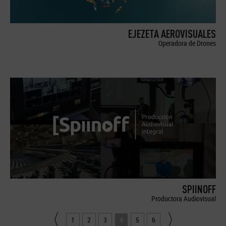
EJEZETA AEROVISUALES
Operadora de Drones
SPIINOFF
Productora Audiovisual
1
2
3
4
5
6