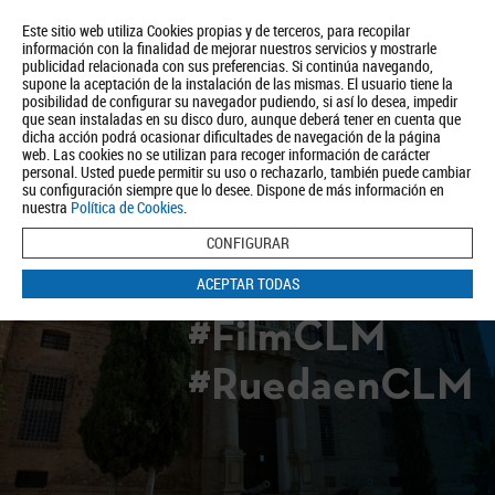
Este sitio web utiliza Cookies propias y de terceros, para recopilar
información con la finalidad de mejorar nuestros servicios y mostrarle
publicidad relacionada con sus preferencias. Si continúa navegando,
supone la aceptación de la instalación de las mismas. El usuario tiene la
posibilidad de configurar su navegador pudiendo, si así lo desea, impedir
que sean instaladas en su disco duro, aunque deberá tener en cuenta que
dicha acción podrá ocasionar dificultades de navegación de la página
Quiénes somos
Turismo
Política de Privacidad
Aviso Legal
web. Las cookies no se utilizan para recoger información de carácter
Política de Cookies
personal. Usted puede permitir su uso o rechazarlo, también puede cambiar
su configuración siempre que lo desee. Dispone de más información en
BUSCAR
nuestra
Política de Cookies
.
CONFIGURAR
ACEPTAR TODAS
#FilmCLM
#RuedaenCLM