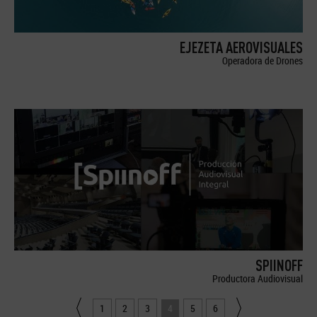
EJEZETA AEROVISUALES
Operadora de Drones
SPIINOFF
Productora Audiovisual
1
2
3
4
5
6