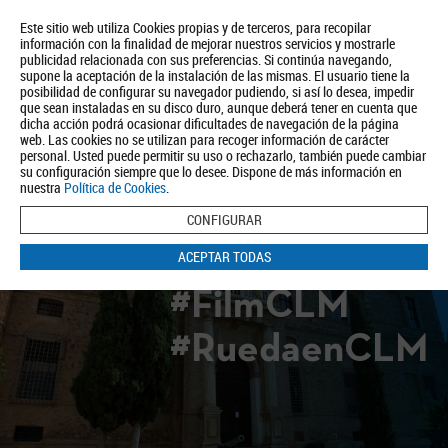
Este sitio web utiliza Cookies propias y de terceros, para recopilar
información con la finalidad de mejorar nuestros servicios y mostrarle
publicidad relacionada con sus preferencias. Si continúa navegando,
supone la aceptación de la instalación de las mismas. El usuario tiene la
posibilidad de configurar su navegador pudiendo, si así lo desea, impedir
que sean instaladas en su disco duro, aunque deberá tener en cuenta que
dicha acción podrá ocasionar dificultades de navegación de la página
Quiénes somos
Turismo
Política de Privacidad
Aviso Legal
web. Las cookies no se utilizan para recoger información de carácter
Política de Cookies
personal. Usted puede permitir su uso o rechazarlo, también puede cambiar
su configuración siempre que lo desee. Dispone de más información en
BUSCAR
nuestra
Política de Cookies
.
CONFIGURAR
ACEPTAR TODAS
#FilmCLM
#RuedaenCLM