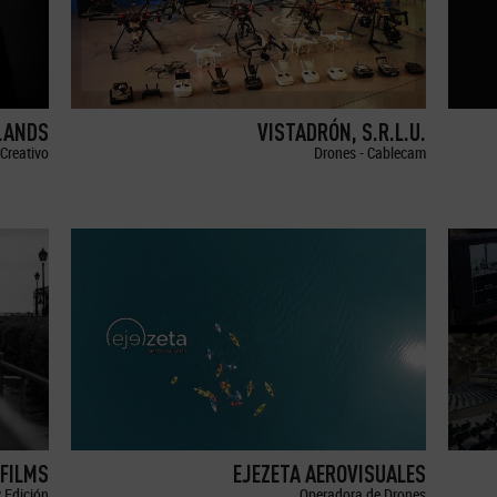
LANDS
VISTADRÓN, S.R.L.U.
Creativo
Drones - Cablecam
FILMS
EJEZETA AEROVISUALES
 Edición
Operadora de Drones