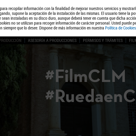
, para recopilar información con la finalidad de mejorar nuestros servicios y mostrar
Quiénes somos
Turismo
Polít
ando, supone la aceptación de la instalación de las mismas. El usuario tiene la po
ue sean instaladas en su disco duro, aunque deberá tener en cuenta que dicha acci
ookies no se utilizan para recoger información de carácter personal. Usted puede pe
ón siempre que lo desee. Dispone de más información en nuestra
Política de Cookies
 PRODUCCIÓN
ASESORÍA A PRODUCCIONES
PERMISOS Y TRÁMITES
FIL
#FilmCLM
#Ruedaen