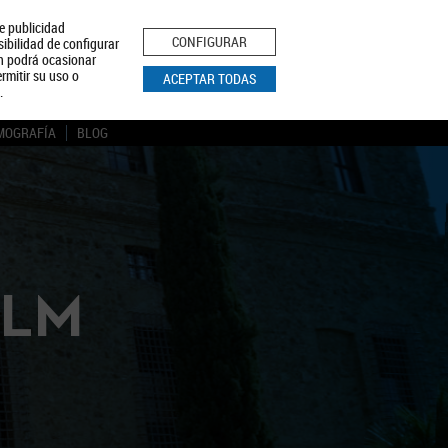
le publicidad
ica de Privacidad
Aviso Legal
Política de Cookies
CONFIGURAR
sibilidad de configurar
ón podrá ocasionar
BUSCAR
rmitir su uso o
ACEPTAR TODAS
.
MOGRAFÍA
BLOG
CLM