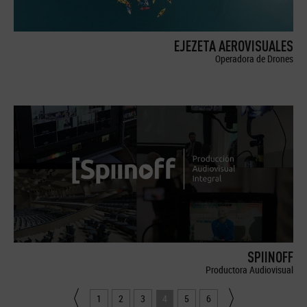
EJEZETA AEROVISUALES
Operadora de Drones
SPIINOFF
Productora Audiovisual
1
2
3
4
5
6