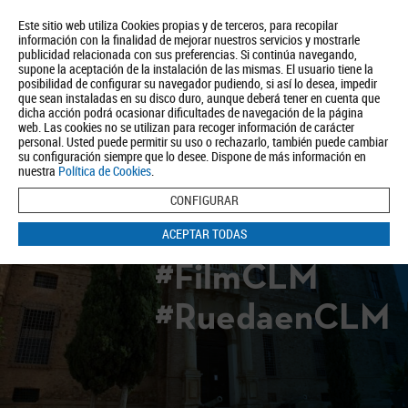
Este sitio web utiliza Cookies propias y de terceros, para recopilar
información con la finalidad de mejorar nuestros servicios y mostrarle
publicidad relacionada con sus preferencias. Si continúa navegando,
supone la aceptación de la instalación de las mismas. El usuario tiene la
posibilidad de configurar su navegador pudiendo, si así lo desea, impedir
que sean instaladas en su disco duro, aunque deberá tener en cuenta que
dicha acción podrá ocasionar dificultades de navegación de la página
Quiénes somos
Turismo
Política de Privacidad
Aviso Legal
web. Las cookies no se utilizan para recoger información de carácter
Política de Cookies
personal. Usted puede permitir su uso o rechazarlo, también puede cambiar
su configuración siempre que lo desee. Dispone de más información en
BUSCAR
nuestra
Política de Cookies
.
CONFIGURAR
ACEPTAR TODAS
#FilmCLM
#RuedaenCLM