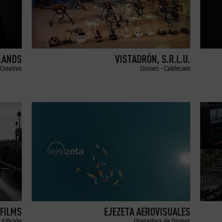
LANDS
VISTADRÓN, S.R.L.U.
Creativo
Drones - Cablecam
FILMS
EJEZETA AEROVISUALES
 Edición
Operadora de Drones