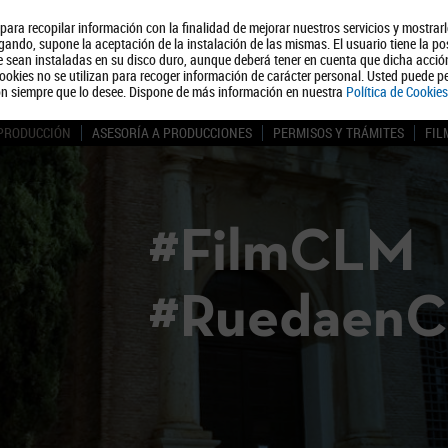
, para recopilar información con la finalidad de mejorar nuestros servicios y mostrar
Quiénes somos
Turismo
Polít
ando, supone la aceptación de la instalación de las mismas. El usuario tiene la po
ue sean instaladas en su disco duro, aunque deberá tener en cuenta que dicha acci
ookies no se utilizan para recoger información de carácter personal. Usted puede pe
ón siempre que lo desee. Dispone de más información en nuestra
Política de Cookies
 PRODUCCIÓN
ASESORÍA A PRODUCCIONES
PERMISOS Y TRÁMITES
FIL
#FilmCLM
#Ruedaen