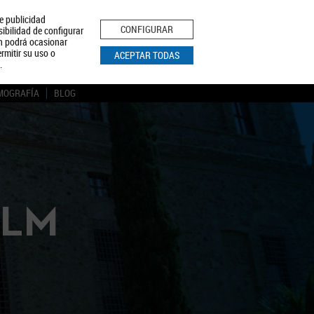
le publicidad
ica de Privacidad
Aviso Legal
Política de Cookies
CONFIGURAR
sibilidad de configurar
ón podrá ocasionar
BUSCAR
rmitir su uso o
ACEPTAR TODAS
.
MOGRAFÍA
BLOG
CLM