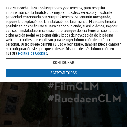
Este sitio web utiliza Cookies propias y de terceros, para recopilar
información con la finalidad de mejorar nuestros servicios y mostrarle
publicidad relacionada con sus preferencias. Si continúa navegando,
supone la aceptación de la instalación de las mismas. El usuario tiene la
posibilidad de configurar su navegador pudiendo, si así lo desea, impedir
que sean instaladas en su disco duro, aunque deberá tener en cuenta que
dicha acción podrá ocasionar dificultades de navegación de la página
Quiénes somos
Turismo
Política de Privacidad
Aviso Legal
web. Las cookies no se utilizan para recoger información de carácter
Política de Cookies
personal. Usted puede permitir su uso o rechazarlo, también puede cambiar
su configuración siempre que lo desee. Dispone de más información en
BUSCAR
nuestra
Política de Cookies
.
CONFIGURAR
ACEPTAR TODAS
#FilmCLM
#RuedaenCLM