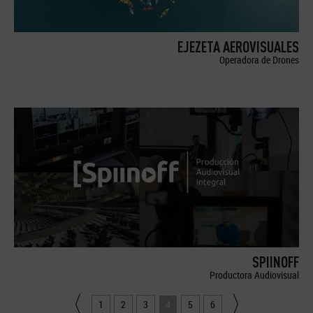
EJEZETA AEROVISUALES
Operadora de Drones
SPIINOFF
Productora Audiovisual
1
2
3
4
5
6