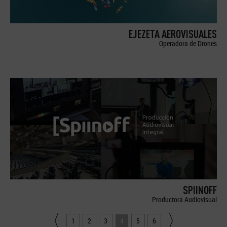
EJEZETA AEROVISUALES
Operadora de Drones
SPIINOFF
Productora Audiovisual
1
2
3
4
5
6