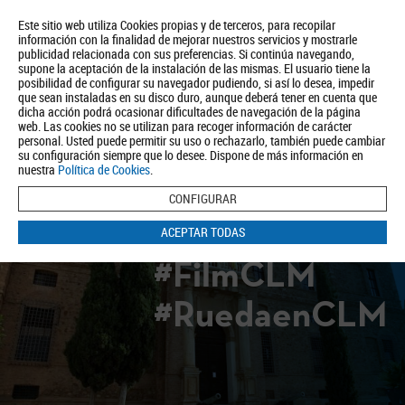
Este sitio web utiliza Cookies propias y de terceros, para recopilar
información con la finalidad de mejorar nuestros servicios y mostrarle
publicidad relacionada con sus preferencias. Si continúa navegando,
supone la aceptación de la instalación de las mismas. El usuario tiene la
posibilidad de configurar su navegador pudiendo, si así lo desea, impedir
que sean instaladas en su disco duro, aunque deberá tener en cuenta que
dicha acción podrá ocasionar dificultades de navegación de la página
Quiénes somos
Turismo
Política de Privacidad
Aviso Legal
web. Las cookies no se utilizan para recoger información de carácter
Política de Cookies
personal. Usted puede permitir su uso o rechazarlo, también puede cambiar
su configuración siempre que lo desee. Dispone de más información en
BUSCAR
nuestra
Política de Cookies
.
CONFIGURAR
ACEPTAR TODAS
#FilmCLM
#RuedaenCLM