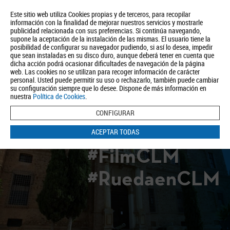
Este sitio web utiliza Cookies propias y de terceros, para recopilar
información con la finalidad de mejorar nuestros servicios y mostrarle
publicidad relacionada con sus preferencias. Si continúa navegando,
supone la aceptación de la instalación de las mismas. El usuario tiene la
posibilidad de configurar su navegador pudiendo, si así lo desea, impedir
que sean instaladas en su disco duro, aunque deberá tener en cuenta que
dicha acción podrá ocasionar dificultades de navegación de la página
Quiénes somos
Turismo
Política de Privacidad
Aviso Legal
web. Las cookies no se utilizan para recoger información de carácter
Política de Cookies
personal. Usted puede permitir su uso o rechazarlo, también puede cambiar
su configuración siempre que lo desee. Dispone de más información en
BUSCAR
nuestra
Política de Cookies
.
CONFIGURAR
ACEPTAR TODAS
#FilmCLM
#RuedaenCLM