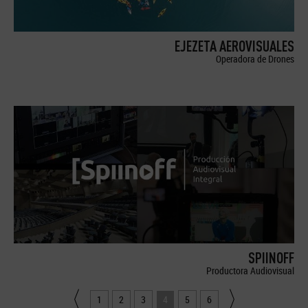
EJEZETA AEROVISUALES
Operadora de Drones
SPIINOFF
Productora Audiovisual
1
2
3
4
5
6