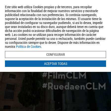
Este sitio web utiliza Cookies propias y de terceros, para recopilar
información con la finalidad de mejorar nuestros servicios y mostrarle
publicidad relacionada con sus preferencias. Si continúa navegando,
supone la aceptación de la instalación de las mismas. El usuario tiene la
posibilidad de configurar su navegador pudiendo, si así lo desea, impedir
que sean instaladas en su disco duro, aunque deberá tener en cuenta que
dicha acción podrá ocasionar dificultades de navegación de la página
Quiénes somos
Turismo
Política de Privacidad
Aviso Legal
web. Las cookies no se utilizan para recoger información de carácter
Política de Cookies
personal. Usted puede permitir su uso o rechazarlo, también puede cambiar
su configuración siempre que lo desee. Dispone de más información en
BUSCAR
nuestra
Política de Cookies
.
CONFIGURAR
ACEPTAR TODAS
#FilmCLM
#RuedaenCLM