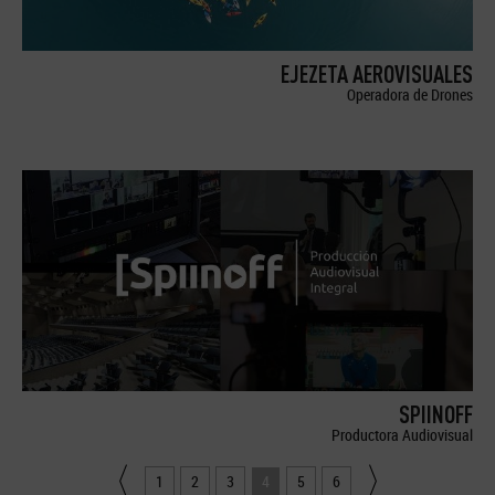
EJEZETA AEROVISUALES
Operadora de Drones
SPIINOFF
Productora Audiovisual
1
2
3
4
5
6