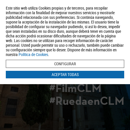
Este sitio web utiliza Cookies propias y de terceros, para recopilar
información con la finalidad de mejorar nuestros servicios y mostrarle
publicidad relacionada con sus preferencias. Si continúa navegando,
supone la aceptación de la instalación de las mismas. El usuario tiene la
posibilidad de configurar su navegador pudiendo, si así lo desea, impedir
que sean instaladas en su disco duro, aunque deberá tener en cuenta que
dicha acción podrá ocasionar dificultades de navegación de la página
Quiénes somos
Turismo
Política de Privacidad
Aviso Legal
web. Las cookies no se utilizan para recoger información de carácter
Política de Cookies
personal. Usted puede permitir su uso o rechazarlo, también puede cambiar
su configuración siempre que lo desee. Dispone de más información en
BUSCAR
nuestra
Política de Cookies
.
CONFIGURAR
ACEPTAR TODAS
#FilmCLM
#RuedaenCLM