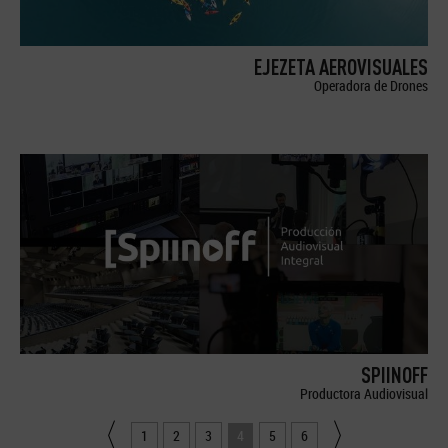
EJEZETA AEROVISUALES
Operadora de Drones
SPIINOFF
Productora Audiovisual
1
2
3
4
5
6