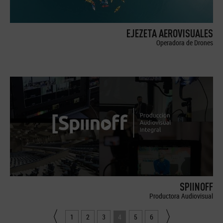
EJEZETA AEROVISUALES
Operadora de Drones
SPIINOFF
Productora Audiovisual
1
2
3
4
5
6