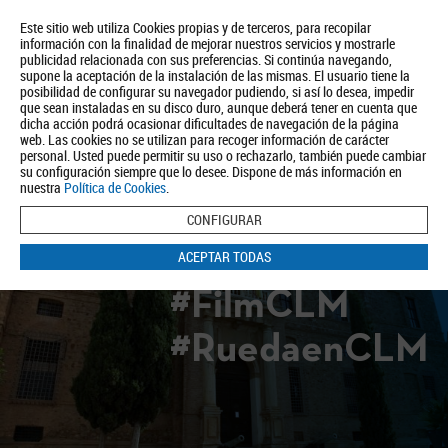
Este sitio web utiliza Cookies propias y de terceros, para recopilar
información con la finalidad de mejorar nuestros servicios y mostrarle
publicidad relacionada con sus preferencias. Si continúa navegando,
supone la aceptación de la instalación de las mismas. El usuario tiene la
posibilidad de configurar su navegador pudiendo, si así lo desea, impedir
que sean instaladas en su disco duro, aunque deberá tener en cuenta que
dicha acción podrá ocasionar dificultades de navegación de la página
Quiénes somos
Turismo
Política de Privacidad
Aviso Legal
web. Las cookies no se utilizan para recoger información de carácter
Política de Cookies
personal. Usted puede permitir su uso o rechazarlo, también puede cambiar
su configuración siempre que lo desee. Dispone de más información en
BUSCAR
nuestra
Política de Cookies
.
CONFIGURAR
ACEPTAR TODAS
#FilmCLM
#RuedaenCLM