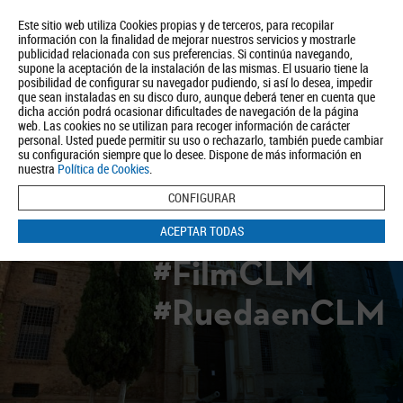
Este sitio web utiliza Cookies propias y de terceros, para recopilar
información con la finalidad de mejorar nuestros servicios y mostrarle
publicidad relacionada con sus preferencias. Si continúa navegando,
supone la aceptación de la instalación de las mismas. El usuario tiene la
posibilidad de configurar su navegador pudiendo, si así lo desea, impedir
que sean instaladas en su disco duro, aunque deberá tener en cuenta que
dicha acción podrá ocasionar dificultades de navegación de la página
Quiénes somos
Turismo
Política de Privacidad
Aviso Legal
web. Las cookies no se utilizan para recoger información de carácter
Política de Cookies
personal. Usted puede permitir su uso o rechazarlo, también puede cambiar
su configuración siempre que lo desee. Dispone de más información en
BUSCAR
nuestra
Política de Cookies
.
CONFIGURAR
ACEPTAR TODAS
#FilmCLM
#RuedaenCLM