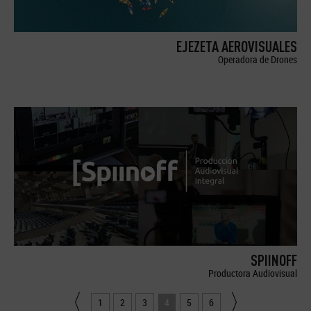
EJEZETA AEROVISUALES
Operadora de Drones
SPIINOFF
Productora Audiovisual
1
2
3
4
5
6