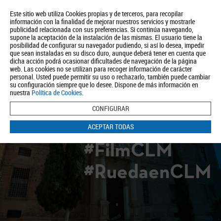
Este sitio web utiliza Cookies propias y de terceros, para recopilar
información con la finalidad de mejorar nuestros servicios y mostrarle
publicidad relacionada con sus preferencias. Si continúa navegando,
supone la aceptación de la instalación de las mismas. El usuario tiene la
posibilidad de configurar su navegador pudiendo, si así lo desea, impedir
que sean instaladas en su disco duro, aunque deberá tener en cuenta que
dicha acción podrá ocasionar dificultades de navegación de la página
Quiénes somos
Turismo
Política de Privacidad
Aviso Legal
web. Las cookies no se utilizan para recoger información de carácter
Política de Cookies
personal. Usted puede permitir su uso o rechazarlo, también puede cambiar
su configuración siempre que lo desee. Dispone de más información en
BUSCAR
nuestra
Política de Cookies
.
CONFIGURAR
ACEPTAR TODAS
#FilmCLM
#RuedaenCLM