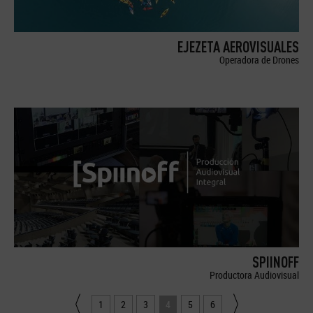
EJEZETA AEROVISUALES
Operadora de Drones
SPIINOFF
Productora Audiovisual
1
2
3
4
5
6