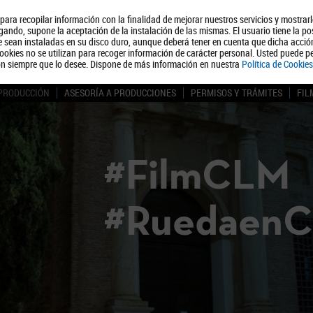
, para recopilar información con la finalidad de mejorar nuestros servicios y mostrar
Quiénes somos
Turismo
Polít
ando, supone la aceptación de la instalación de las mismas. El usuario tiene la po
ue sean instaladas en su disco duro, aunque deberá tener en cuenta que dicha acci
ookies no se utilizan para recoger información de carácter personal. Usted puede pe
ón siempre que lo desee. Dispone de más información en nuestra
Política de Cookies
 PRODUCCIÓN
ASESORÍA A PRODUCCIONES
PERMISOS Y TRÁMITES
FIL
#FilmCLM
#Ruedaen