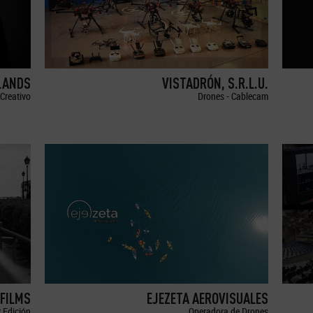
LANDS
VISTADRÓN, S.R.L.U.
Creativo
Drones - Cablecam
FILMS
EJEZETA AEROVISUALES
 Edición
Operadora de Drones