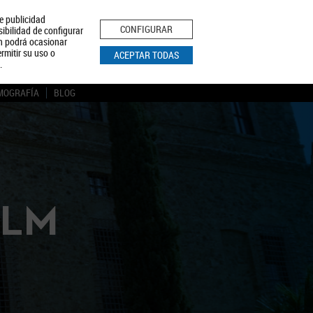
le publicidad
ica de Privacidad
Aviso Legal
Política de Cookies
CONFIGURAR
sibilidad de configurar
ón podrá ocasionar
BUSCAR
rmitir su uso o
ACEPTAR TODAS
.
MOGRAFÍA
BLOG
CLM