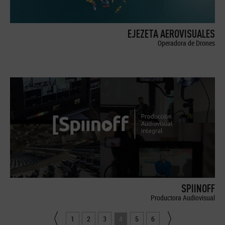
EJEZETA AEROVISUALES
Operadora de Drones
SPIINOFF
Productora Audiovisual
1
2
3
4
5
6