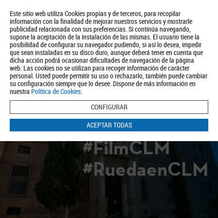
Este sitio web utiliza Cookies propias y de terceros, para recopilar
información con la finalidad de mejorar nuestros servicios y mostrarle
publicidad relacionada con sus preferencias. Si continúa navegando,
supone la aceptación de la instalación de las mismas. El usuario tiene la
posibilidad de configurar su navegador pudiendo, si así lo desea, impedir
que sean instaladas en su disco duro, aunque deberá tener en cuenta que
dicha acción podrá ocasionar dificultades de navegación de la página
Quiénes somos
Turismo
Política de Privacidad
Aviso Legal
web. Las cookies no se utilizan para recoger información de carácter
Política de Cookies
personal. Usted puede permitir su uso o rechazarlo, también puede cambiar
su configuración siempre que lo desee. Dispone de más información en
BUSCAR
nuestra
Política de Cookies
.
CONFIGURAR
ACEPTAR TODAS
#FilmCLM
#RuedaenCLM