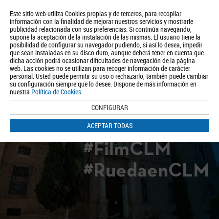
Este sitio web utiliza Cookies propias y de terceros, para recopilar
información con la finalidad de mejorar nuestros servicios y mostrarle
publicidad relacionada con sus preferencias. Si continúa navegando,
supone la aceptación de la instalación de las mismas. El usuario tiene la
posibilidad de configurar su navegador pudiendo, si así lo desea, impedir
que sean instaladas en su disco duro, aunque deberá tener en cuenta que
dicha acción podrá ocasionar dificultades de navegación de la página
Quiénes somos
Turismo
Política de Privacidad
Aviso Legal
web. Las cookies no se utilizan para recoger información de carácter
Política de Cookies
personal. Usted puede permitir su uso o rechazarlo, también puede cambiar
su configuración siempre que lo desee. Dispone de más información en
BUSCAR
nuestra
Política de Cookies
.
CONFIGURAR
ACEPTAR TODAS
#FilmCLM
#RuedaenCLM