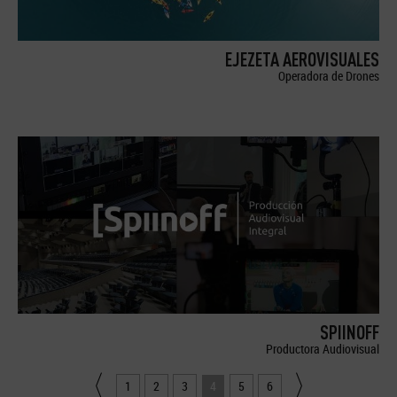
EJEZETA AEROVISUALES
Operadora de Drones
SPIINOFF
Productora Audiovisual
1
2
3
4
5
6