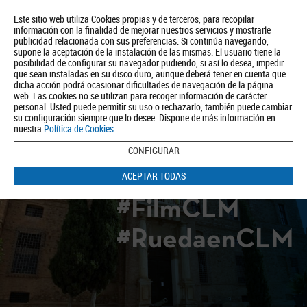
Este sitio web utiliza Cookies propias y de terceros, para recopilar
información con la finalidad de mejorar nuestros servicios y mostrarle
publicidad relacionada con sus preferencias. Si continúa navegando,
supone la aceptación de la instalación de las mismas. El usuario tiene la
posibilidad de configurar su navegador pudiendo, si así lo desea, impedir
que sean instaladas en su disco duro, aunque deberá tener en cuenta que
dicha acción podrá ocasionar dificultades de navegación de la página
Quiénes somos
Turismo
Política de Privacidad
Aviso Legal
web. Las cookies no se utilizan para recoger información de carácter
Política de Cookies
personal. Usted puede permitir su uso o rechazarlo, también puede cambiar
su configuración siempre que lo desee. Dispone de más información en
BUSCAR
nuestra
Política de Cookies
.
CONFIGURAR
ACEPTAR TODAS
#FilmCLM
#RuedaenCLM