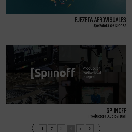
EJEZETA AEROVISUALES
Operadora de Drones
SPIINOFF
Productora Audiovisual
1
2
3
4
5
6