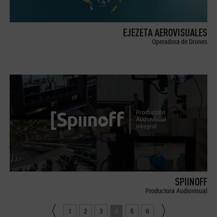
EJEZETA AEROVISUALES
Operadora de Drones
SPIINOFF
Productora Audiovisual
1
2
3
4
5
6