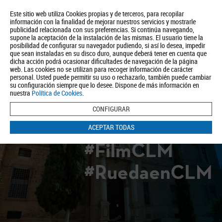
Este sitio web utiliza Cookies propias y de terceros, para recopilar
información con la finalidad de mejorar nuestros servicios y mostrarle
publicidad relacionada con sus preferencias. Si continúa navegando,
supone la aceptación de la instalación de las mismas. El usuario tiene la
posibilidad de configurar su navegador pudiendo, si así lo desea, impedir
que sean instaladas en su disco duro, aunque deberá tener en cuenta que
dicha acción podrá ocasionar dificultades de navegación de la página
Quiénes somos
Turismo
Política de Privacidad
Aviso Legal
web. Las cookies no se utilizan para recoger información de carácter
Política de Cookies
personal. Usted puede permitir su uso o rechazarlo, también puede cambiar
su configuración siempre que lo desee. Dispone de más información en
BUSCAR
nuestra
Política de Cookies
.
CONFIGURAR
ACEPTAR TODAS
#FilmCLM
#RuedaenCLM