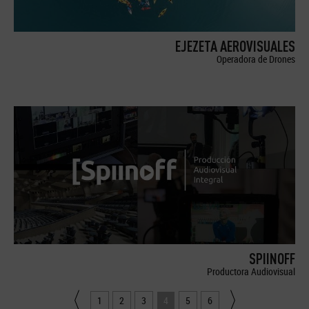
EJEZETA AEROVISUALES
Operadora de Drones
SPIINOFF
Productora Audiovisual
1
2
3
4
5
6