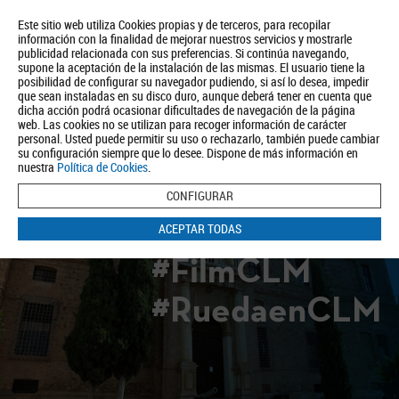
Este sitio web utiliza Cookies propias y de terceros, para recopilar
información con la finalidad de mejorar nuestros servicios y mostrarle
publicidad relacionada con sus preferencias. Si continúa navegando,
supone la aceptación de la instalación de las mismas. El usuario tiene la
posibilidad de configurar su navegador pudiendo, si así lo desea, impedir
que sean instaladas en su disco duro, aunque deberá tener en cuenta que
dicha acción podrá ocasionar dificultades de navegación de la página
Quiénes somos
Turismo
Política de Privacidad
Aviso Legal
web. Las cookies no se utilizan para recoger información de carácter
Política de Cookies
personal. Usted puede permitir su uso o rechazarlo, también puede cambiar
su configuración siempre que lo desee. Dispone de más información en
BUSCAR
nuestra
Política de Cookies
.
CONFIGURAR
ACEPTAR TODAS
#FilmCLM
#RuedaenCLM