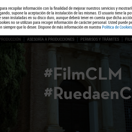
, para recopilar información con la finalidad de mejorar nuestros servicios y mostrar
Quiénes somos
Turismo
Polít
ando, supone la aceptación de la instalación de las mismas. El usuario tiene la po
ue sean instaladas en su disco duro, aunque deberá tener en cuenta que dicha acci
ookies no se utilizan para recoger información de carácter personal. Usted puede pe
ón siempre que lo desee. Dispone de más información en nuestra
Política de Cookies
 PRODUCCIÓN
ASESORÍA A PRODUCCIONES
PERMISOS Y TRÁMITES
FIL
#FilmCLM
#Ruedaen