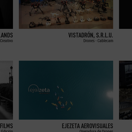
LANDS
VISTADRÓN, S.R.L.U.
Creativo
Drones - Cablecam
FILMS
EJEZETA AEROVISUALES
 Edición
Operadora de Drones