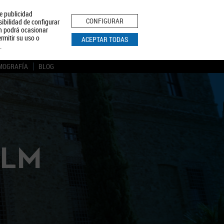
le publicidad
ica de Privacidad
Aviso Legal
Política de Cookies
CONFIGURAR
sibilidad de configurar
ón podrá ocasionar
BUSCAR
rmitir su uso o
ACEPTAR TODAS
.
MOGRAFÍA
BLOG
CLM