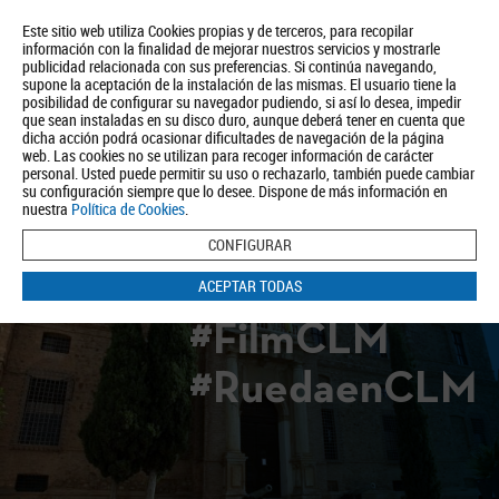
Este sitio web utiliza Cookies propias y de terceros, para recopilar
información con la finalidad de mejorar nuestros servicios y mostrarle
publicidad relacionada con sus preferencias. Si continúa navegando,
supone la aceptación de la instalación de las mismas. El usuario tiene la
posibilidad de configurar su navegador pudiendo, si así lo desea, impedir
que sean instaladas en su disco duro, aunque deberá tener en cuenta que
dicha acción podrá ocasionar dificultades de navegación de la página
Quiénes somos
Turismo
Política de Privacidad
Aviso Legal
web. Las cookies no se utilizan para recoger información de carácter
Política de Cookies
personal. Usted puede permitir su uso o rechazarlo, también puede cambiar
su configuración siempre que lo desee. Dispone de más información en
BUSCAR
nuestra
Política de Cookies
.
CONFIGURAR
ACEPTAR TODAS
#FilmCLM
#RuedaenCLM