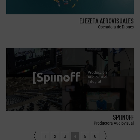
EJEZETA AEROVISUALES
Operadora de Drones
SPIINOFF
Productora Audiovisual
1
2
3
4
5
6